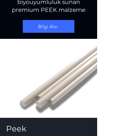
biyouyumluluk sunan
premium PEEK malzeme
Bilgi Alın
Peek